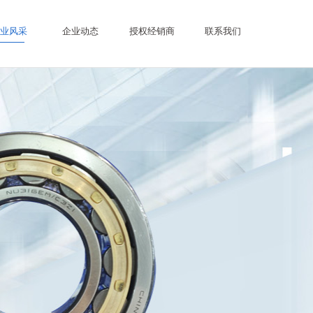
业风采
企业动态
授权经销商
联系我们