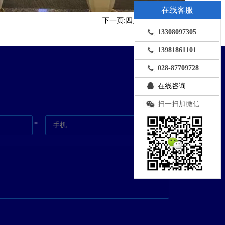
在线客服
下一页:四川哈轴2017年年会
13308097305
13981861101
028-87709728
在线咨询
扫一扫加微信
*
*