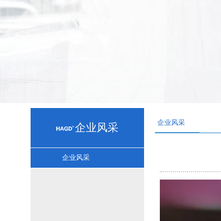
企业风采
企业风采
企业风采